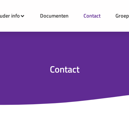
uder info
Documenten
Contact
Groe
Contact