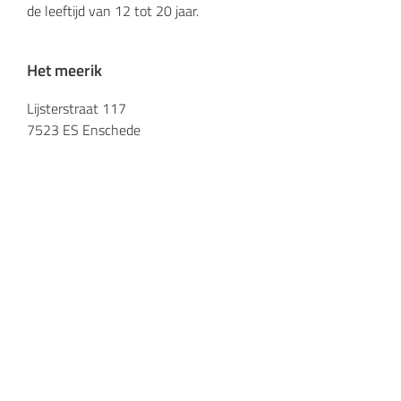
de leeftijd van 12 tot 20 jaar.
Het meerik
Lijsterstraat 117
7523 ES Enschede
053 433 22 40
hetmeerik@attendiz.nl
Snel naar
Toelating en plaatsing
Vacatures
Privacyreglement