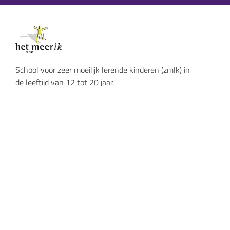
School voor zeer moeilijk lerende kinderen (zmlk) in
de leeftijd van 12 tot 20 jaar.
Het meerik
Lijsterstraat 117
7523 ES Enschede
053 433 22 40
hetmeerik@attendiz.nl