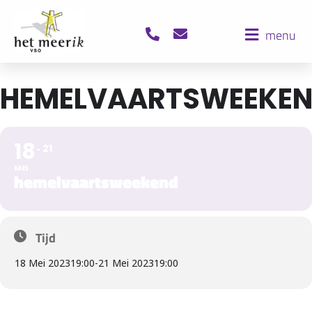
menu
HEMELVAARTSWEEKE
18
21
MEI
hemelvaartsweekend
Tijd
18 Mei 2023
19:00
-
21 Mei 2023
19:00